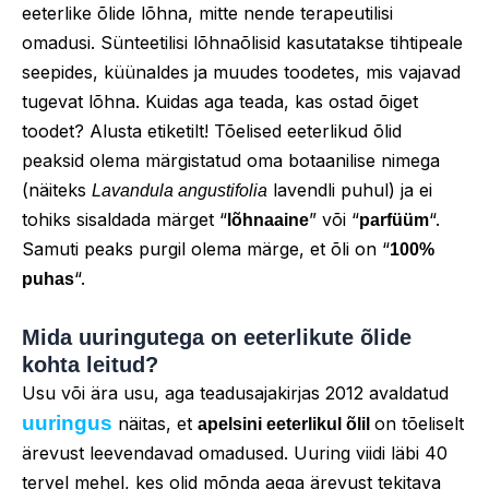
eeterlike õlide lõhna, mitte nende terapeutilisi
omadusi. Sünteetilisi lõhnaõlisid kasutatakse tihtipeale
seepides, küünaldes ja muudes toodetes, mis vajavad
tugevat lõhna. Kuidas aga teada, kas ostad õiget
toodet? Alusta etiketilt! Tõelised eeterlikud õlid
peaksid olema märgistatud oma botaanilise nimega
(näiteks
lavendli puhul) ja ei
Lavandula angustifolia
tohiks sisaldada märget “
” või “
“.
lõhnaaine
parfüüm
Samuti peaks purgil olema märge, et õli on “
100%
“.
puhas
Mida uuringutega on eeterlikute õlide
kohta leitud?
Usu või ära usu, aga teadusajakirjas 2012 avaldatud
uuringus
näitas, et
on tõeliselt
apelsini eeterlikul õlil
ärevust leevendavad omadused. Uuring viidi läbi 40
tervel mehel, kes olid mõnda aega ärevust tekitava