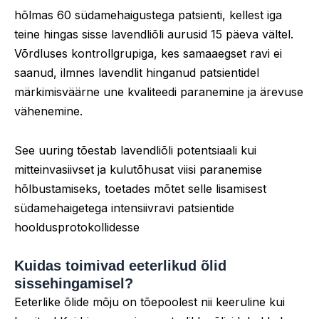
hõlmas 60 südamehaigustega patsienti, kellest iga
teine hingas sisse lavendliõli aurusid 15 päeva vältel.
Võrdluses kontrollgrupiga, kes samaaegset ravi ei
saanud, ilmnes lavendlit hinganud patsientidel
märkimisväärne une kvaliteedi paranemine ja ärevuse
vähenemine.
See uuring tõestab lavendliõli potentsiaali kui
mitteinvasiivset ja kulutõhusat viisi paranemise
hõlbustamiseks, toetades mõtet selle lisamisest
südamehaigetega intensiivravi patsientide
hooldusprotokollidesse
Kuidas toimivad eeterlikud õlid
sissehingamisel?
Eeterlike õlide mõju on tõepoolest nii keeruline kui