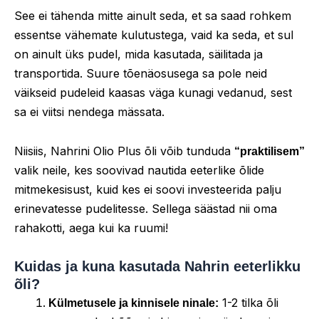
See ei tähenda mitte ainult seda, et sa saad rohkem
essentse vähemate kulutustega, vaid ka seda, et sul
on ainult üks pudel, mida kasutada, säilitada ja
transportida. Suure tõenäosusega sa pole neid
väikseid pudeleid kaasas väga kunagi vedanud, sest
sa ei viitsi nendega mässata.
Niisiis, Nahrini Olio Plus õli võib tunduda
“praktilisem”
valik neile, kes soovivad nautida eeterlike õlide
mitmekesisust, kuid kes ei soovi investeerida palju
erinevatesse pudelitesse. Sellega säästad nii oma
rahakotti, aega kui ka ruumi!
Kuidas ja kuna kasutada Nahrin eeterlikku
õli?
1-2 tilka õli
Külmetusele ja kinnisele ninale: