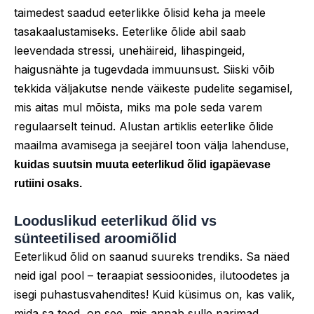
taimedest saadud eeterlikke õlisid keha ja meele
tasakaalustamiseks. Eeterlike õlide abil saab
leevendada stressi, unehäireid, lihaspingeid,
haigusnähte ja tugevdada immuunsust. Siiski võib
tekkida väljakutse nende väikeste pudelite segamisel,
mis aitas mul mõista, miks ma pole seda varem
regulaarselt teinud. Alustan artiklis eeterlike õlide
maailma avamisega ja seejärel toon välja lahenduse,
kuidas suutsin muuta eeterlikud õlid igapäevase
rutiini osaks.
Looduslikud eeterlikud õlid vs
sünteetilised aroomiõlid
Eeterlikud õlid on saanud suureks trendiks. Sa näed
neid igal pool – teraapiat sessioonides, ilutoodetes ja
isegi puhastusvahendites! Kuid küsimus on, kas valik,
mida sa teed, on see, mis annab sulle parimad