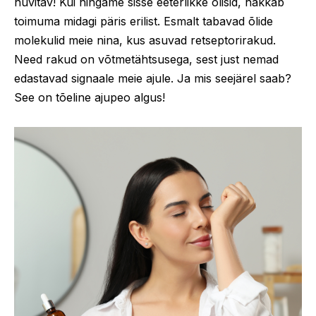
huvitav! Kui hingame sisse eeterlikke õlisid, hakkab
toimuma midagi päris erilist. Esmalt tabavad õlide
molekulid meie nina, kus asuvad retseptorirakud.
Need rakud on võtmetähtsusega, sest just nemad
edastavad signaale meie ajule. Ja mis seejärel saab?
See on tõeline ajupeo algus!