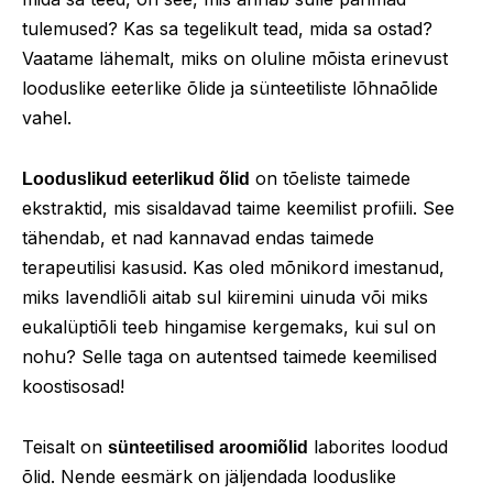
tulemused? Kas sa tegelikult tead, mida sa ostad?
Vaatame lähemalt, miks on oluline mõista erinevust
looduslike eeterlike õlide ja sünteetiliste lõhnaõlide
vahel.
on tõeliste taimede
Looduslikud eeterlikud õlid
ekstraktid, mis sisaldavad taime keemilist profiili. See
tähendab, et nad kannavad endas taimede
terapeutilisi kasusid. Kas oled mõnikord imestanud,
miks lavendliõli aitab sul kiiremini uinuda või miks
eukalüptiõli teeb hingamise kergemaks, kui sul on
nohu? Selle taga on autentsed taimede keemilised
koostisosad!
Teisalt on
laborites loodud
sünteetilised aroomiõlid
õlid. Nende eesmärk on jäljendada looduslike