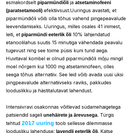
esmakordselt
ja
piparmündiõli
atsetaminofeeni
efektiivsust.Uuringus avastati, et
(paratsetamooli)
piparmündiõli võib olla tõhus vahend pingepeavalude
leevendamiseks. Uuringus, milles osales 41 inimest,
leiti, et
10% lahjendatud
piparmündi eeterlik õli
etanoolilahus suutis 15 minutiga vähendada peavalu
tugevust ning see toime püsis kuni tund aega.
Huvitaval kombel ei olnud piparmündiõli mõju mingil
moel nõrgem kui 1000 mg atsetaminofeen, olles
seega tõhus alternatiiv. See leid võib avada uusi uksi
pingpeavalude alternatiivseks raviks, pakkudes
looduslikku ja hästitalutavat lahendust.
Intensiivravi osakonnas võitlevad südamehaigetega
patsiendid sageli
. Türgis
unehäirete ja ärevusega
2017 uuring
tehtud
toob sellesse dilemmasse
loodusliku lahenduse:
. Katse
lavendli eeterlik õli