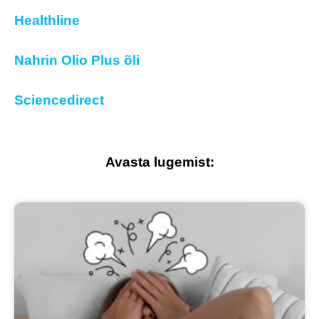
Healthline
Nahrin Olio Plus õli
Sciencedirect
Avasta lugemist: