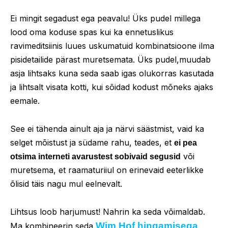
Ei mingit segadust ega peavalu! Üks pudel millega
lood oma koduse spas kui ka ennetuslikus
ravimeditsiinis luues uskumatuid kombinatsioone ilma
pisidetailide pärast muretsemata. Üks pudel,muudab
asja lihtsaks kuna seda saab igas olukorras kasutada
ja lihtsalt visata kotti, kui sõidad kodust mõneks ajaks
eemale.
See ei tähenda ainult aja ja närvi säästmist, vaid ka
selget mõistust ja südame rahu, teades, et
ei pea
või
otsima interneti avarustest sobivaid segusid
muretsema, et raamaturiiul on erinevaid eeterlikke
õlisid täis nagu mul eelnevalt.
Lihtsus loob harjumust! Nahrin ka seda võimaldab.
Wim Hof hingamisega
Ma kombineerin seda
.