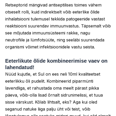
Retseptorid mängivad antiseptilises toimes vähem
otseselt rolli, kuid indirektselt võib eeterlike õlide
inhalatsiooni tulemusel tekkida patogeenide vastast
reaktsiooni suurendav immuunvastus. Täpsemalt võib
see mõjutada immuunsüsteemi rakke, nagu
neutrofiile ja lümfotsüüte, ning seeläbi suurendada
organismi võimet infektsioonidele vastu seista.
Eeterlikute õlide kombineerimise vaev on
lahendatud!
Nüüd kujutle, et Sul on ees neli 10ml kvaliteetset
eeterlikku õli pudelit. Kombineerid piparmünti
lavendliga, et rahustada oma meelt pärast pikka
päeva, võib-olla lisad õrnalt sidrunimelissi, et tuua
sisse värskust. Kõlab lihtsalt, eks? Aga kui oled
seganud natuke liiga palju üht või teist, võib