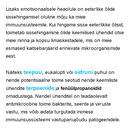
Lisaks emotsionaalsele heaolule on eeterlike õlide
sissehingamisel oluline mõju ka meie
immuunsüsteemile. Kui hingame sisse eeterlikke õlisid,
toimetab sissehingamine õlide keemilised ühendid otse
meie ninna ja kopsu limaskestadele, mis on meie
esmased kaitsebarjäärid erinevate mikroorganismide
eest.
teepuu
sidruni
Näiteks
, eukalüpti või
puhul on
nende potentsiaalne toime seotud nende keemiliste
terpeenide
ühendite
ja
fenüülpropanoidid
omadustega. Nendel ühenditel on teadaolevalt
antimikroobne toime bakterite, seente ja viiruste
vastu, mis võib aidata turgutada inimese
immuunsussüsteemi vastupanujõudu patogeenidele.