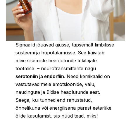
Signaalid jõuavad ajusse, täpsemalt limbilisse
süsteemi ja hüpotalamusse. See käivitab
meie sisemiste heaolutunde tekitajate
tootmise – neurotransmitterite nagu
. Need kemikaalid on
serotoniin ja endorfiin
vastutavad meie emotsioonide, valu,
naudingute ja üldise heaolutunde eest.
Seega, kui tunned end rahustatud,
õnnelikuna või energilisena pärast eeterlike
õlide kasutamist, siis nüüd tead, miks!