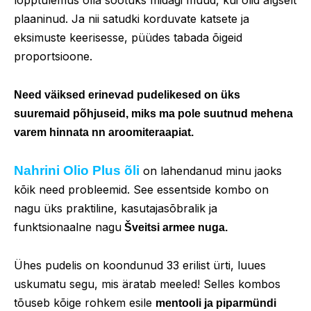
lõpptulemus olla sootuks midagi muud, kui olid algselt
plaaninud. Ja nii satudki korduvate katsete ja
eksimuste keerisesse, püüdes tabada õigeid
proportsioone.
Need väiksed erinevad pudelikesed on üks
suuremaid põhjuseid, miks ma pole suutnud mehena
varem hinnata nn aroomiteraapiat.
Nahrini Olio Plus õli
on lahendanud minu jaoks
kõik need probleemid. See essentside kombo on
nagu üks praktiline, kasutajasõbralik ja
funktsionaalne nagu
Šveitsi armee nuga.
Ühes pudelis on koondunud 33 erilist ürti, luues
uskumatu segu, mis äratab meeled! Selles kombos
tõuseb kõige rohkem esile
mentooli ja piparmündi