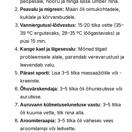
peopesale, hõõru ja hinga sisse ümber nina.
Määri õli oimukohtadele,
Peavalu ja migreen:
kuklale ja kõrvanibudele.
15-20 tilka vette (35–
Vanniergutus/-lõdvestus:
39 ºC ergutavaks, 28–35 ºC lõõgastavaks) ja
püsi 15 min.
Mõned tilgad
Kange kael ja liigesevalu:
probleemsele alale, parandab verevarustust ja
leevendab valu.
Lisa 3–5 tilka massaažiõlile või -
Pärast sporti:
kreemile.
3–5 tilka õli õhuniisutisse või
Õhuvärskendaja:
aurutisse.
3–5 tilka
Auruvann külmetuse/unetuse vastu:
õli kuuma vette, tilk nina alla.
3–5 tilka õli väheses vees
Aroomiteraapia:
aroomilampi või leilivette.