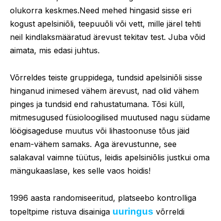
olukorra keskmes.Need mehed hingasid sisse eri
kogust apelsiniõli, teepuuõli või vett, mille järel tehti
neil kindlaksmääratud ärevust tekitav test. Juba võid
aimata, mis edasi juhtus.
Võrreldes teiste gruppidega, tundsid apelsiniõli sisse
hinganud inimesed vähem ärevust, nad olid vähem
pinges ja tundsid end rahustatumana. Tõsi küll,
mitmesugused füsioloogilised muutused nagu südame
löögisageduse muutus või lihastoonuse tõus jäid
enam-vähem samaks. Aga ärevustunne, see
salakaval vaimne tüütus, leidis apelsiniõlis justkui oma
mängukaaslase, kes selle vaos hoidis!
1996 aasta randomiseeritud, platseebo kontrolliga
uuringus
topeltpime ristuva disainiga
võrreldi