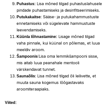
Lisa mõned tilgad puhastuslahusele
Puhastus:
pindade puhastamiseks ja desinfitseerimiseks.
: Sääse- ja putukahammustuste
Putukakaitse
ennetamiseks või sügelevate hammustuste
leevendamiseks.
Lisage mõned tilgad
Küünla lõhnastamine:
vaha pinnale, kui küünal on põlemas, et luua
meeldiv aroom.
:Lisa oma lemmikšampooni sisse,
Šampoonis
mis aitab luua peanahale mentooli
värskendavat tunnet.
: Lisa mõned tilgad õli leilivette, et
Saunaõlis
muuta sauna kogemus lõõgastavaks
aroomiteraapiaks.
Viited: