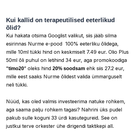
Kui kallid on terapeutilised eeterlikud
õlid?
Kui hakata otsima Googlist valikut, siis jääb silma
esirinnas Nurme e-pood 100% eeterliku õlidega,
mille 10ml tükki hind on keskmiselt 7.49 eur. Olio Plus
50ml õli puhul on letihind 34 eur, aga promokoodiga
” oleks hind
ehk siis 27.2 eur,
“timo20
20% soodsam
mille eest saaks Nurme õlidest valida ümmarguselt
neli tükki.
Nüüd, kas oled valmis investeerima natuke rohkem,
aga saama palju rohkem tagasi? Nahrini üks pudel
pakub sulle koguni 33 ürdi kasutegureid. See on
justkui terve orkester ühe dirigendi taktikepi all.