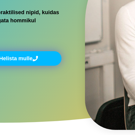
aktilised nipid, kuidas
rgata hommikul
Helista mulle