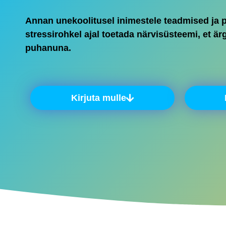
Annan unekoolitusel inimestele teadmised ja pr
stressirohkel ajal toetada närvisüsteemi, et ä
puhanuna.
Kirjuta mulle