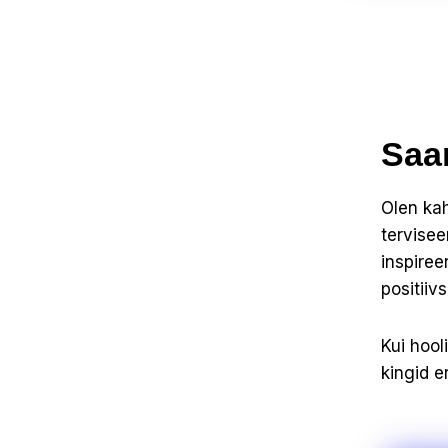
Saa
Olen ka
tervisee
inspiree
positiiv
Kui hool
kingid 