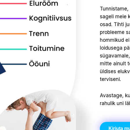
Tunnistame,
sageli meie 
osad. Tihti j
probleeme sa
hommikud ei p
loidusega pä
sügavamale, 
mitte ainult 
üldises elukv
terviseni.
Avastage, ku
rahulik uni lä
Kirjuta mu