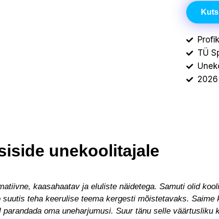
Kuts
Profi
TÜ Sp
Uneko
2026 
iside unekoolitajale
atiivne, kaasahaatav ja eluliste näidetega. Samuti olid koolit
o suutis teha keerulise teema kergesti mõistetavaks. Saime k
il parandada oma uneharjumusi. Suur tänu selle väärtusliku k