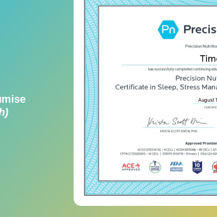
tumise
h)