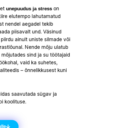
 et
on
unepuudus ja stress
kiire elutempo lahutamatud
ust nendel aegadel tekib
ada piisavalt und. Väsinud
iirdu ainult uniste silmade või
rastlõunal. Nende mõju ulatub
mõjutades sind ja su töötajaid
töökohal, vaid ka suhetes,
aliteedis – õnnelikkusest kuni
idas saavutada sügav ja
bi koolituse.
lle