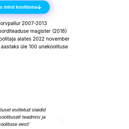
u mind koolitama
korvpallur 2007-2013
orditeaduse magister (2018)
olitaja alates 2022 november
aastaks üle 100 unekoolituse
usel esitletud slaidid
Kindlasti see, et koolitus
oolituselt teadmisi ja
tõest
oolituse eest!