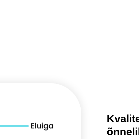
Kvalit
õnneli