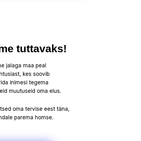
me tuttavaks!
he jalaga maa peal
ntusiast, kes soovib
rida inimesi tegema
seid muutuseid oma elus.
itsed oma tervise eest täna,
endale parema homse.