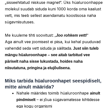
„sisseehitatud niiskuse magnet“. Üks hüaluroonhappe
molekul suudab siduda kuni 1000 korda oma kaalust
vett, mis teeb sellest asendamatu koostisosa naha
sügavniisutuses.
Me kuuleme tihti soovitust:
„
Joo rohkem vett!
“
Aga ainult vee joomisest ei piisa, kui kehal puuduvad
vahendid seda vett siduda ja säilitada.
Just siin tuleb
mängu hüaluroonhape – see aitab tarbitud vee
päriselt naha sisse lukustada, hoides naha
niisutatuna, pringina ja elujõulisena.
Miks tarbida hüaluroonhapet seespidiselt,
mitte ainult määrida?
Nahale määrides toimib hüaluroonhape
ainult
– ei jõua sügavamatesse kihtidesse
pindmiselt
ega kogu organismi