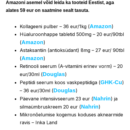
Amazoni asemel võid leida ka tooteid Eestist, aga
.
alates 59 eur on saatmine sealt tasuta
Amazon
Kollageeni pulber – 36 eur/1kg (
)
Hüaluroonhappe tabletid 500mg – 20 eur/90tbl
Amazon
(
)
Astaksantiin (antioksüdant) 8mg – 27 eur/ 90tbl
Amazon
(
)
Retinooli seerum (A-vitamiini erinev vorm) – 20
Douglas
eur/30ml (
)
GHK-Cu
Peptiidi seerum koos vaskpeptiidiga (
)
Douglas
– 36 eur/30ml (
)
Nahrin
Päevane intensiivseerum 23 eur (
) ja
Nahrin
silmaümbruskreem 20 eur (
)
Mikronõelumise kogemus koduses aknearmide
ravis – Inka Land