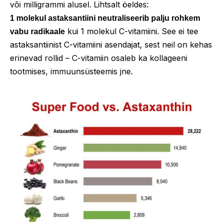
või milligrammi alusel. Lihtsalt öeldes:
1 molekul astaksantiini neutraliseerib palju rohkem
kui 1 molekul C-vitamiini. See ei tee
vabu radikaale
astaksantiinist C-vitamiini asendajat, sest neil on kehas
erinevad rollid – C-vitamiin osaleb ka kollageeni
tootmises, immuunsüsteemis jne.