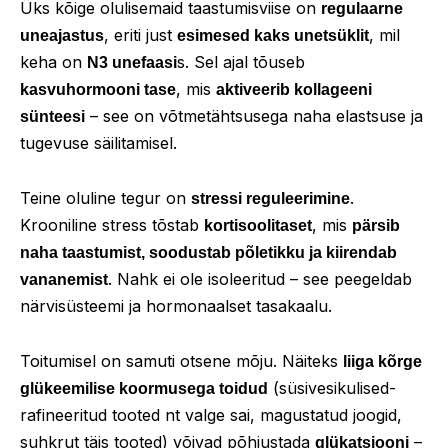
Üks kõige olulisemaid taastumisviise on
regulaarne
, eriti just
, mil
uneajastus
esimesed kaks unetsüklit
keha on
s. Sel ajal tõuseb
N3 unefaasi
, mis
kasvuhormooni tase
aktiveerib kollageeni
– see on võtmetähtsusega naha elastsuse ja
sünteesi
tugevuse säilitamisel.
Teine oluline tegur on
.
stressi reguleerimine
Krooniline stress tõstab
, mis
kortisoolitaset
pärsib
naha taastumist, soodustab põletikku ja kiirendab
. Nahk ei ole isoleeritud – see peegeldab
vananemist
närvisüsteemi ja hormonaalset tasakaalu.
Toitumisel on samuti otsene mõju. Näiteks
liiga kõrge
(süsivesikulised-
glükeemilise koormusega toidud
rafineeritud tooted nt valge sai, magustatud joogid,
suhkrut täis tooted) võivad põhjustada
–
glükatsiooni