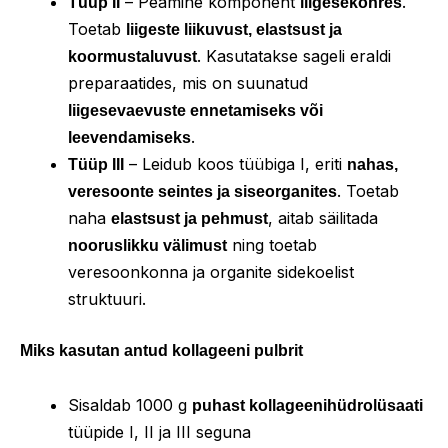
– Peamine komponent
.
Tüüp II
liigesekõhres
Toetab
liigeste liikuvust, elastsust ja
. Kasutatakse sageli eraldi
koormustaluvust
preparaatides, mis on suunatud
liigesevaevuste ennetamiseks või
.
leevendamiseks
– Leidub koos tüübiga I, eriti
Tüüp III
nahas,
. Toetab
veresoonte seintes ja siseorganites
naha
, aitab säilitada
elastsust ja pehmust
ning toetab
nooruslikku välimust
veresoonkonna ja organite sidekoelist
struktuuri.
Miks kasutan antud kollageeni pulbrit
Sisaldab 1000 g
puhast kollageenihüdrolüsaati
tüüpide I, II ja III seguna