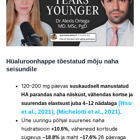
Hüaluroonhappe
tõestatud mõju naha
seisundile
120–200 mg päevas
suukaudselt manustatud
HA parandas naha niiskust, vähendas kortse ja
(Hsu
suurendas elastsust juba 4–12 nädalaga
et al., 2021)
(Michelotti et al., 2021)
,
.
Ühe uuringu põhjal suurenes naha
hüdratsioon
, vähenesid kortsude
+10.6%
sügavus
ja maht
28 päevaga
−18.8%
−17.6%