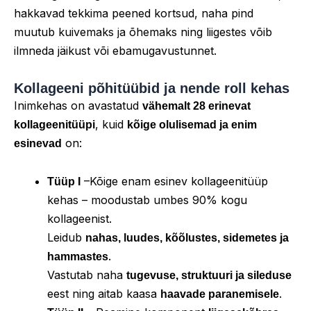
hakkavad tekkima peened kortsud, naha pind
muutub kuivemaks ja õhemaks ning liigestes võib
ilmneda jäikust või ebamugavustunnet.
Kollageeni põhitüübid ja nende roll kehas
Inimkehas on avastatud
vähemalt 28 erinevat
, kuid
kollageenitüüpi
kõige olulisemad ja enim
on:
esinevad
–Kõige enam esinev kollageenitüüp
Tüüp I
kehas – moodustab umbes 90% kogu
kollageenist.
Leidub
nahas, luudes, kõõlustes, sidemetes ja
.
hammastes
Vastutab naha
tugevuse, struktuuri ja sileduse
eest ning aitab kaasa
.
haavade paranemisele