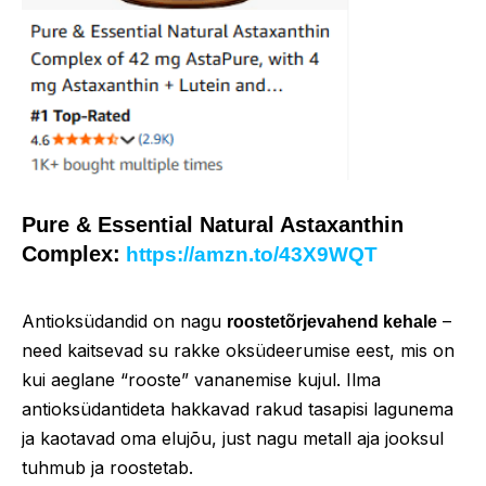
Pure & Essential Natural Astaxanthin
Complex:
https://amzn.to/43X9WQT
Antioksüdandid on nagu
–
roostetõrjevahend kehale
need kaitsevad su rakke oksüdeerumise eest, mis on
kui aeglane “rooste” vananemise kujul. Ilma
antioksüdantideta hakkavad rakud tasapisi lagunema
ja kaotavad oma elujõu, just nagu metall aja jooksul
tuhmub ja roostetab.