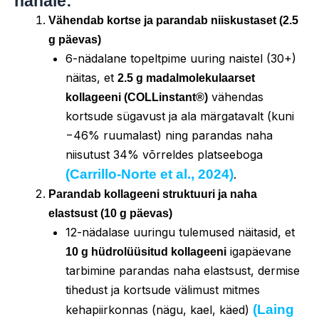
nahale:
Vähendab kortse ja parandab niiskustaset (2.5
g päevas)
6-nädalane topeltpime uuring naistel (30+)
näitas, et
2.5 g madalmolekulaarset
vähendas
kollageeni (COLLinstant®)
kortsude sügavust ja ala märgatavalt (kuni
−46% ruumalast) ning parandas naha
niisutust 34% võrreldes platseeboga
(Carrillo-Norte et al., 2024)
.
Parandab kollageeni struktuuri ja naha
elastsust (10 g päevas)
12-nädalase uuringu tulemused näitasid, et
igapäevane
10 g hüdrolüüsitud kollageeni
tarbimine parandas naha elastsust, dermise
tihedust ja kortsude välimust mitmes
(Laing
kehapiirkonnas (nägu, kael, käed)