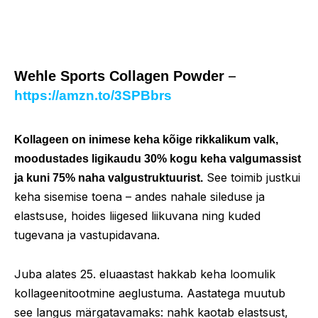
–
Wehle Sports Collagen Powder
https://amzn.to/3SPBbrs
Kollageen on inimese keha kõige rikkalikum valk,
moodustades ligikaudu 30% kogu keha valgumassist
See toimib justkui
ja kuni 75% naha valgustruktuurist.
keha sisemise toena – andes nahale sileduse ja
elastsuse, hoides liigesed liikuvana ning kuded
tugevana ja vastupidavana.
Juba alates 25. eluaastast hakkab keha loomulik
kollageenitootmine aeglustuma. Aastatega muutub
see langus märgatavamaks: nahk kaotab elastsust,