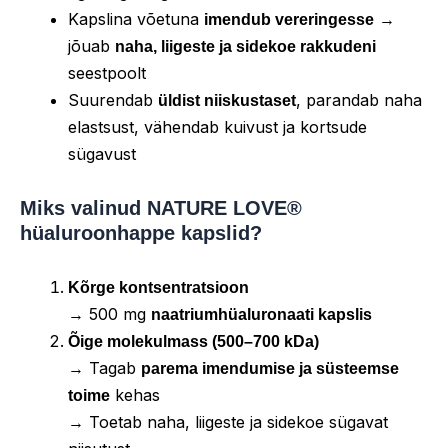
Kapslina võetuna
→
imendub vereringesse
jõuab
naha, liigeste ja sidekoe rakkudeni
seestpoolt
Suurendab
, parandab naha
üldist niiskustaset
elastsust, vähendab kuivust ja kortsude
sügavust
Miks valinud NATURE LOVE®
hüaluroonhappe kapslid?
Kõrge kontsentratsioon
→ 500 mg
naatriumhüaluronaati kapslis
Õige molekulmass (500–700 kDa)
→ Tagab
parema imendumise ja süsteemse
kehas
toime
→ Toetab naha, liigeste ja sidekoe sügavat