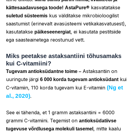
® kasvatatakse
kättesaadavusega toode!
AstaPure
kus välditakse mikrobioloogilist
suletud süsteemis
saastumist (erinevalt avasüsteemi vetikakasvatusest),
kasutatakse
, ei kasutata pestitsiide
päikeseenergiat
ega saasteainetega reostunud vett.
Miks peetakse astaksantiini tõhusamaks
kui C-vitamiini?
Astaksantiin on
Tugevam antioksüdantne toime –
uuringute järgi
kui
6 000 korda tugevam antioksüdant
(Ng et
C-vitamiin, 110 korda tugevam kui E-vitamiin
al., 2020)
.
See ei tähenda, et 1 gramm astaksantiini = 6000
grammi C-vitamiini. Tegemist on
antioksüdatiivse
, mitte kaalu
tugevuse võrdlusega molekuli tasemel