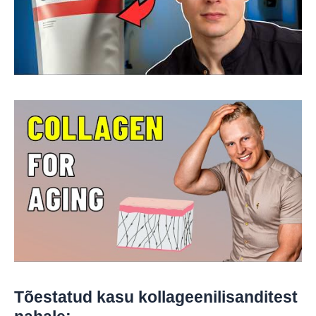
Tõestatud kasu kollageenilisanditest