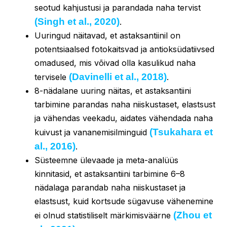
seotud kahjustusi ja parandada naha tervist
(Singh et al., 2020)
.
Uuringud näitavad, et astaksantiinil on
potentsiaalsed fotokaitsvad ja antioksüdatiivsed
omadused, mis võivad olla kasulikud naha
(Davinelli et al., 2018)
tervisele
.
8-nädalane uuring näitas, et astaksantiini
tarbimine parandas naha niiskustaset, elastsust
ja vähendas veekadu, aidates vähendada naha
(Tsukahara et
kuivust ja vananemisilminguid
al., 2016)
.
Süsteemne ülevaade ja meta-analüüs
kinnitasid, et astaksantiini tarbimine 6–8
nädalaga parandab naha niiskustaset ja
elastsust, kuid kortsude sügavuse vähenemine
(Zhou et
ei olnud statistiliselt märkimisväärne