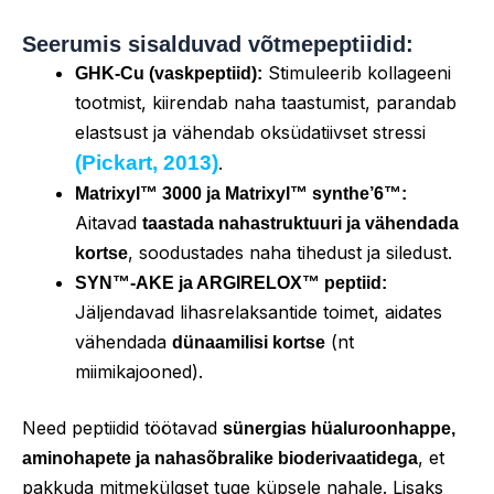
Seerumis sisalduvad võtmepeptiidid:
Stimuleerib kollageeni
GHK-Cu (vaskpeptiid):
tootmist, kiirendab naha taastumist, parandab
elastsust ja vähendab oksüdatiivset stressi
(Pickart, 2013)
.
Matrixyl™ 3000 ja Matrixyl™ synthe’6™:
Aitavad
taastada nahastruktuuri ja vähendada
, soodustades naha tihedust ja siledust.
kortse
SYN™-AKE ja ARGIRELOX™ peptiid:
Jäljendavad lihasrelaksantide toimet, aidates
vähendada
(nt
dünaamilisi kortse
miimikajooned).
Need peptiidid töötavad
sünergias hüaluroonhappe,
, et
aminohapete ja nahasõbralike bioderivaatidega
pakkuda mitmekülgset tuge küpsele nahale. Lisaks