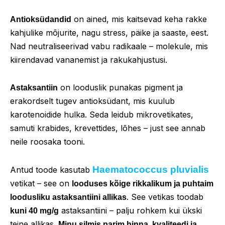
on ained, mis kaitsevad keha rakke
Antioksüdandid
kahjulike mõjurite, nagu stress, päike ja saaste, eest.
Nad neutraliseerivad vabu radikaale – molekule, mis
kiirendavad vananemist ja rakukahjustusi.
on looduslik punakas pigment ja
Astaksantiin
erakordselt tugev antioksüdant, mis kuulub
karotenoidide hulka. Seda leidub mikrovetikates,
samuti krabides, krevettides, lõhes – just see annab
neile roosaka tooni.
Haematococcus pluvialis
Antud toode kasutab
vetikat – see on
looduses kõige rikkalikum ja puhtaim
. See vetikas toodab
loodusliku astaksantiini allikas
astaksantiini – palju rohkem kui ükski
kuni 40 mg/g
teine allikas.
Minu silmis parim hinna, kvaliteedi ja