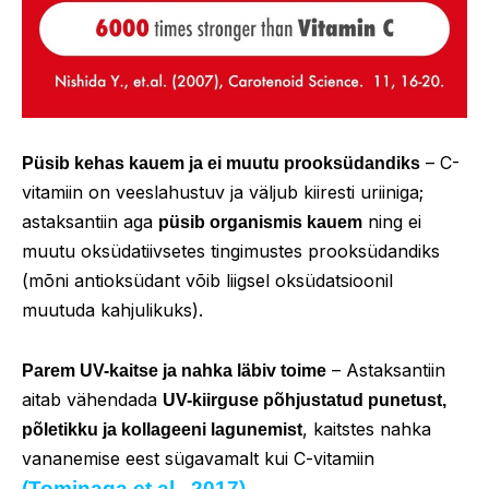
– C-
Püsib kehas kauem ja ei muutu prooksüdandiks
vitamiin on veeslahustuv ja väljub kiiresti uriiniga;
astaksantiin aga
ning ei
püsib organismis kauem
muutu oksüdatiivsetes tingimustes prooksüdandiks
(mõni antioksüdant võib liigsel oksüdatsioonil
muutuda kahjulikuks).
– Astaksantiin
Parem UV-kaitse ja nahka läbiv toime
aitab vähendada
UV-kiirguse põhjustatud punetust,
, kaitstes nahka
põletikku ja kollageeni lagunemist
vananemise eest sügavamalt kui C-vitamiin
(Tominaga et al., 2017)
.