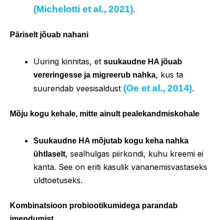
(Michelotti et al., 2021)
.
Päriselt jõuab nahani
Uuring kinnitas, et
suukaudne HA jõuab
, kus ta
vereringesse ja migreerub nahka
(Oe et al., 2014)
suurendab veesisaldust
.
Mõju kogu kehale, mitte ainult pealekandmiskohale
Suukaudne HA mõjutab kogu keha nahka
, sealhulgas piirkondi, kuhu kreemi ei
ühtlaselt
kanta. See on eriti kasulik vananemisvastaseks
üldtoetuseks.
Kombinatsioon probiootikumidega parandab
imendumist