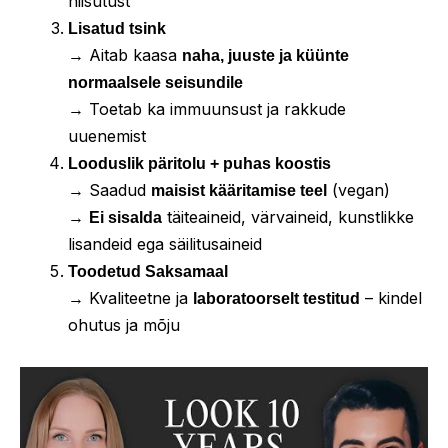
niisutust
Lisatud tsink
→ Aitab kaasa
naha, juuste ja küünte
normaalsele seisundile
→ Toetab ka immuunsust ja rakkude
uuenemist
Looduslik päritolu + puhas koostis
→ Saadud
(vegan)
maisist kääritamise teel
→
täiteaineid, värvaineid, kunstlikke
Ei sisalda
lisandeid ega säilitusaineid
Toodetud Saksamaal
→ Kvaliteetne ja
– kindel
laboratoorselt testitud
ohutus ja mõju