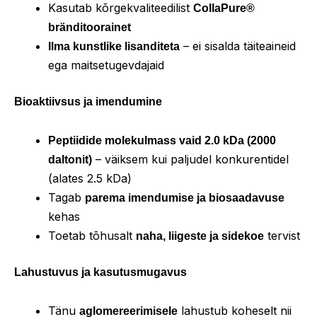
Kasutab kõrgekvaliteedilist
CollaPure®
bränditoorainet
– ei sisalda täiteaineid
Ilma kunstlike lisanditeta
ega maitsetugevdajaid
Bioaktiivsus ja imendumine
Peptiidide molekulmass vaid 2.0 kDa (2000
– väiksem kui paljudel konkurentidel
daltonit)
(alates 2.5 kDa)
Tagab
parema imendumise ja biosaadavuse
kehas
Toetab tõhusalt
tervist
naha, liigeste ja sidekoe
Lahustuvus ja kasutusmugavus
Tänu
lahustub koheselt nii
aglomereerimisele