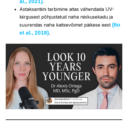
al., 2021)
.
Astaksantiini tarbimine aitas vähendada UV-
kiirgusest põhjustatud naha niiskusekadu ja
(Ito
suurendas naha kaitsevõimet päikese eest
et al., 2018)
.