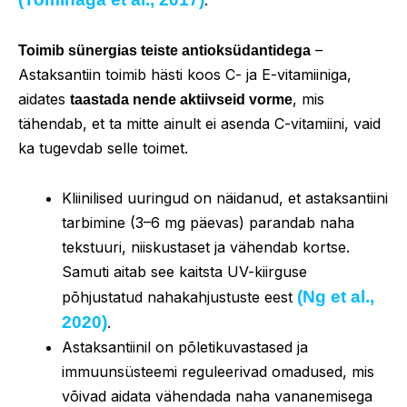
–
Toimib sünergias teiste antioksüdantidega
Astaksantiin toimib hästi koos C- ja E-vitamiiniga,
aidates
, mis
taastada nende aktiivseid vorme
tähendab, et ta mitte ainult ei asenda C-vitamiini, vaid
ka tugevdab selle toimet.
Kliinilised uuringud on näidanud, et astaksantiini
tarbimine (3–6 mg päevas) parandab naha
tekstuuri, niiskustaset ja vähendab kortse.
Samuti aitab see kaitsta UV-kiirguse
(Ng et al.,
põhjustatud nahakahjustuste eest
2020)
.
Astaksantiinil on põletikuvastased ja
immuunsüsteemi reguleerivad omadused, mis
võivad aidata vähendada naha vananemisega