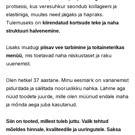
protsessi, kus veresuhkur seondub kollageeni ja
elastiiniga, muutes need jäigaks ja hapraks.
Tulemuseks on
kiirendatud kortsude teke ja naha
struktuuri halvenemine.
Lisaks muidugi
piisav vee tarbimine ja toitaineterikas
, mis toetavad naha niiskustaset ja raku
menüü
uuenemist.
Olen hetkel 37 aastane. Minu eesmärk on vananemist
pidurdada ja säilitada nooruslikku nahka. Lähme aga
nüüd toodete juurde, mille olen müünud endale maha
ja mõnda aega juba kasutanud.
Siin on tooted, millest tuleb juttu. Valik tehtud
mõeldes hinnale, kvaliteedile ja uuringutele. Saksa