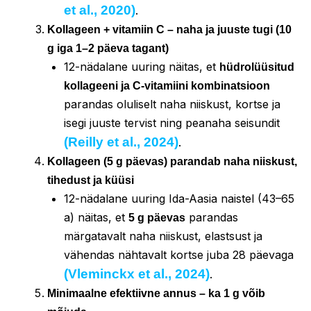
et al., 2020)
.
Kollageen + vitamiin C – naha ja juuste tugi (10
g iga 1–2 päeva tagant)
12-nädalane uuring näitas, et
hüdrolüüsitud
kollageeni ja C-vitamiini kombinatsioon
parandas oluliselt naha niiskust, kortse ja
isegi juuste tervist ning peanaha seisundit
(Reilly et al., 2024)
.
Kollageen (5 g päevas) parandab naha niiskust,
tihedust ja küüsi
12-nädalane uuring Ida-Aasia naistel (43–65
a) näitas, et
parandas
5 g päevas
märgatavalt naha niiskust, elastsust ja
vähendas nähtavalt kortse juba 28 päevaga
(Vleminckx et al., 2024)
.
Minimaalne efektiivne annus – ka 1 g võib