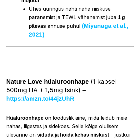
mõjuda
Ühes uuringus nähti naha niiskuse
paranemist ja TEWL vähenemist juba
1 g
(Miyanaga et al.,
annuse puhul
päevas
2021)
.
(1 kapsel
Nature Love hüaluroonhape
500mg HA + 1,5mg tsink) –
https://amzn.to/44jzUhR
on looduslik aine, mida leidub meie
Hüaluroonhape
nahas, liigestes ja sidekoes. Selle kõige olulisem
ülesanne on
– justkui
siduda ja hoida kehas niiskust