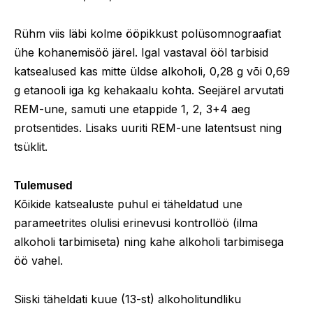
Rühm viis läbi kolme ööpikkust polüsomnograafiat
ühe kohanemisöö järel. Igal vastaval ööl tarbisid
katsealused kas mitte üldse alkoholi, 0,28 g või 0,69
g etanooli iga kg kehakaalu kohta. Seejärel arvutati
REM-une, samuti une etappide 1, 2, 3+4 aeg
protsentides. Lisaks uuriti REM-une latentsust ning
tsüklit.
Tulemused
Kõikide katsealuste puhul ei täheldatud une
parameetrites olulisi erinevusi kontrollöö (ilma
alkoholi tarbimiseta) ning kahe alkoholi tarbimisega
öö vahel.
Siiski täheldati kuue (13-st) alkoholitundliku