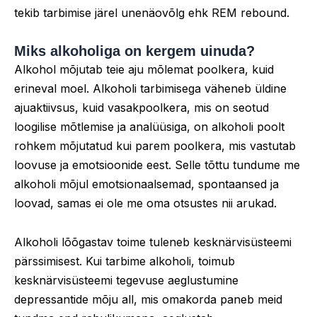
tekib tarbimise järel unenäovõlg ehk REM rebound.
Miks alkoholiga on kergem uinuda?
Alkohol mõjutab teie aju mõlemat poolkera, kuid
erineval moel. Alkoholi tarbimisega väheneb üldine
ajuaktiivsus, kuid vasakpoolkera, mis on seotud
loogilise mõtlemise ja analüüsiga, on alkoholi poolt
rohkem mõjutatud kui parem poolkera, mis vastutab
loovuse ja emotsioonide eest. Selle tõttu tundume me
alkoholi mõjul emotsionaalsemad, spontaansed ja
loovad, samas ei ole me oma otsustes nii arukad.
Alkoholi lõõgastav toime tuleneb kesknärvisüsteemi
pärssimisest. Kui tarbime alkoholi, toimub
kesknärvisüsteemi tegevuse aeglustumine
depressantide mõju all, mis omakorda paneb meid