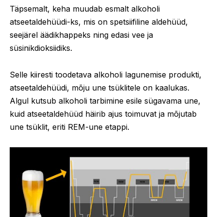
Täpsemalt, keha muudab esmalt alkoholi
atseetaldehüüdi-ks, mis on spetsiifiline aldehüüd,
seejärel äädikhappeks ning edasi vee ja
süsinikdioksiidiks.
Selle kiiresti toodetava alkoholi lagunemise produkti,
atseetaldehüüdi, mõju une tsüklitele on kaalukas.
Algul kutsub alkoholi tarbimine esile sügavama une,
kuid atseetaldehüüd häirib ajus toimuvat ja mõjutab
une tsüklit, eriti REM-une etappi.