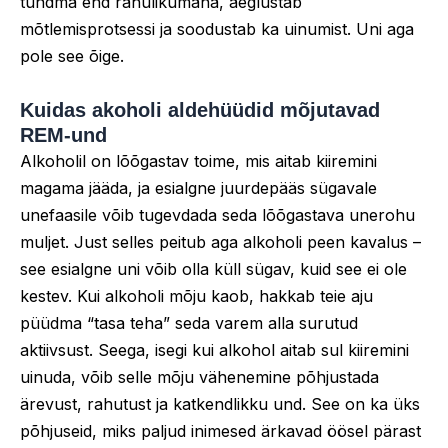
tundma end rahulikumana, aeglustab
mõtlemisprotsessi ja soodustab ka uinumist. Uni aga
pole see õige.
Kuidas akoholi aldehüüdid mõjutavad
REM-und
Alkoholil on lõõgastav toime, mis aitab kiiremini
magama jääda, ja esialgne juurdepääs sügavale
unefaasile võib tugevdada seda lõõgastava unerohu
muljet. Just selles peitub aga alkoholi peen kavalus –
see esialgne uni võib olla küll sügav, kuid see ei ole
kestev. Kui alkoholi mõju kaob, hakkab teie aju
püüdma “tasa teha” seda varem alla surutud
aktiivsust. Seega, isegi kui alkohol aitab sul kiiremini
uinuda, võib selle mõju vähenemine põhjustada
ärevust, rahutust ja katkendlikku und. See on ka üks
põhjuseid, miks paljud inimesed ärkavad öösel pärast