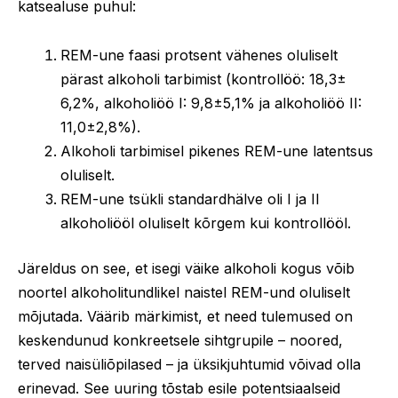
katsealuse puhul:
REM-une faasi protsent vähenes oluliselt
pärast alkoholi tarbimist (kontrollöö: 18,3±
6,2%, alkoholiöö I: 9,8±5,1% ja alkoholiöö II:
11,0±2,8%).
Alkoholi tarbimisel pikenes REM-une latentsus
oluliselt.
REM-une tsükli standardhälve oli I ja II
alkoholiööl oluliselt kõrgem kui kontrollööl.
Järeldus on see, et isegi väike alkoholi kogus võib
noortel alkoholitundlikel naistel REM-und oluliselt
mõjutada. Väärib märkimist, et need tulemused on
keskendunud konkreetsele sihtgrupile – noored,
terved naisüliõpilased – ja üksikjuhtumid võivad olla
erinevad. See uuring tõstab esile potentsiaalseid