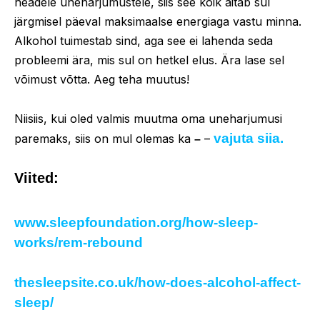
headele uneharjumustele, siis see kõik aitab sul
järgmisel päeval maksimaalse energiaga vastu minna.
Alkohol tuimestab sind, aga see ei lahenda seda
probleemi ära, mis sul on hetkel elus. Ära lase sel
võimust võtta. Aeg teha muutus!
Niisiis, kui oled valmis muutma oma uneharjumusi
vajuta siia.
paremaks, siis on mul olemas ka
–
–
Viited:
www.sleepfoundation.org/how-sleep-
works/rem-rebound
thesleepsite.co.uk/how-does-alcohol-affect-
sleep/