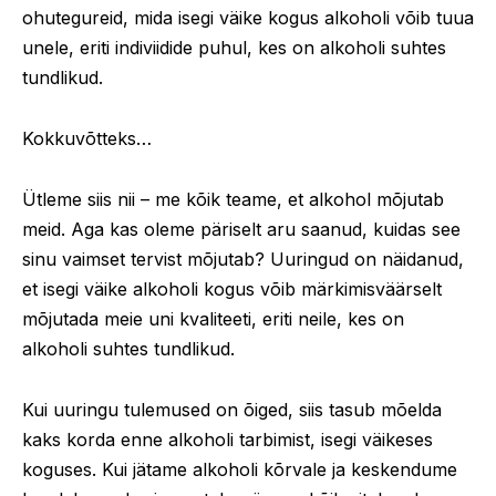
ohutegureid, mida isegi väike kogus alkoholi võib tuua
unele, eriti indiviidide puhul, kes on alkoholi suhtes
tundlikud.
Kokkuvõtteks…
Ütleme siis nii – me kõik teame, et alkohol mõjutab
meid. Aga kas oleme päriselt aru saanud, kuidas see
sinu vaimset tervist mõjutab? Uuringud on näidanud,
et isegi väike alkoholi kogus võib märkimisväärselt
mõjutada meie uni kvaliteeti, eriti neile, kes on
alkoholi suhtes tundlikud.
Kui uuringu tulemused on õiged, siis tasub mõelda
kaks korda enne alkoholi tarbimist, isegi väikeses
koguses. Kui jätame alkoholi kõrvale ja keskendume