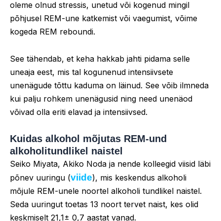
oleme olnud stressis, unetud või kogenud mingil
põhjusel REM-une katkemist või vaegumist, võime
kogeda REM reboundi.
See tähendab, et keha hakkab jahti pidama selle
uneaja eest, mis tal kogunenud intensiivsete
unenägude tõttu kaduma on läinud. See võib ilmneda
kui palju rohkem unenägusid ning need unenäod
võivad olla eriti elavad ja intensiivsed.
Kuidas alkohol mõjutas REM-und
alkoholitundlikel naistel
Seiko Miyata, Akiko Noda ja nende kolleegid viisid läbi
viide
põnev uuringu (
), mis keskendus alkoholi
mõjule REM-unele noortel alkoholi tundlikel naistel.
Seda uuringut toetas 13 noort tervet naist, kes olid
keskmiselt 21,1± 0,7 aastat vanad.