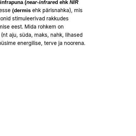
infrapuna (
near-infrare
d ehk
NIR
desse
ehk pärisnahka), mis
(dermis
onid stimuleerivad rakkudes
tmise eest. Mida rohkem on
(nt aju, süda, maks, nahk, lihased
üsime energilise, terve ja noorena.