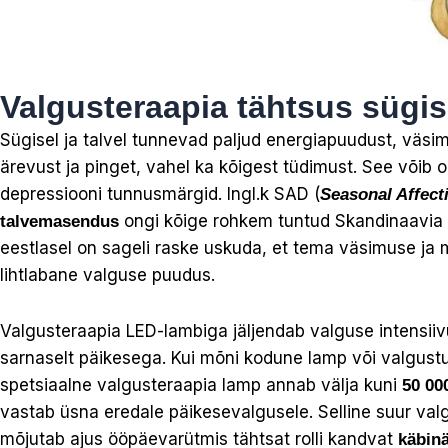
Valgusteraapia tähtsus sügis-
Sügisel ja talvel tunnevad paljud energiapuudust, väsim
ärevust ja pinget, vahel ka kõigest tüdimust. See võib o
depressiooni tunnusmärgid. Ingl.k SAD (
Seasonal Affect
ongi kõige rohkem tuntud Skandinaavia riik
talvemasendus
eestlasel on sageli raske uskuda, et tema väsimuse ja
lihtlabane valguse puudus.
Valgusteraapia LED-lambiga jäljendab valguse intensii
sarnaselt päikesega. Kui mõni kodune lamp või valgustus
spetsiaalne valgusteraapia lamp annab välja kuni
50 00
vastab üsna eredale päikesevalgusele. Selline suur valg
mõjutab ajus ööpäevarütmis tähtsat rolli kandvat
käbinä