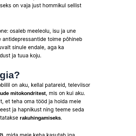
seks on vaja just hommikul sellist
one: osaleb meeleolu, isu ja une
e antidepressantide toime põhineb
valt sinule endale, aga ka
ust ja tuua koju.
rgia?
lil on aku, kellal patareid, televiisor
, mis on kui aku.
kude mitokondritest
at, et teha oma tööd ja hoida meie
eest ja hapnikust ning teeme seda
etatakse
.
rakuhingamiseks
mida meie keha kasutab iga
P),