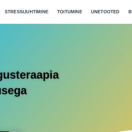
STRESSIJUHTIMINE
TOITUMINE
UNETOOTED
B
gusteraapia
usega