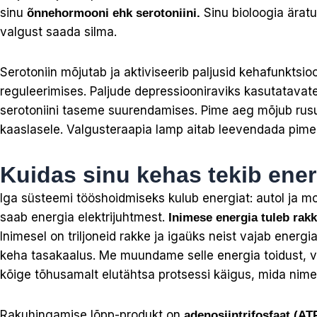
sinu
Sinu bioloogia äratu
õnnehormooni ehk serotoniini.
valgust saada silma.
Serotoniin mõjutab ja aktiviseerib paljusid kehafunktsio
reguleerimises. Paljude depressiooniraviks kasutatavat
serotoniini taseme suurendamises. Pime aeg mõjub rusu
kaaslasele. Valgusteraapia lamp aitab leevendada pimed
Kuidas sinu kehas tekib ene
Iga süsteemi tööshoidmiseks kulub energiat: autol ja mobii
saab energia elektrijuhtmest.
Inimese energia tuleb rak
Inimesel on triljoneid rakke ja igaüks neist vajab energi
keha tasakaalus. Me muundame selle energia toidust, v
kõige tõhusamalt elutähtsa protsessi käigus, mida nim
Rakuhingamise lõpp-produkt on
adenosiintrifosfaat (AT