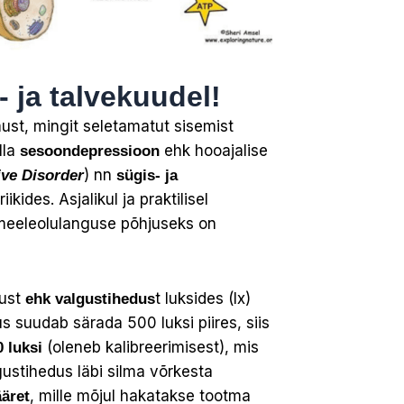
 ja talvekuudel!
ust, mingit seletamatut sisemist
lla
ehk hooajalise
sesoondepressioon
) nn
ive Disorder
sügis- ja
ides. Asjalikul ja praktilisel
 meeleolulanguse põhjuseks on
vust
t luksides (lx)
ehk valgustihedus
 suudab särada 500 luksi piires, siis
(oleneb kalibreerimisest), mis
0 luksi
ustihedus läbi silma võrkesta
, mille mõjul hakatakse tootma
äret