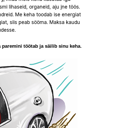
i lihaseid, organeid, aju jne töös.
ndreid. Me keha toodab ise energiat
rgiat, siis peab sööma. Maksa kaudu
udesse.
paremini töötab ja säilib sinu keha.