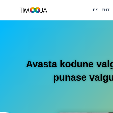
ESILEHT
Avasta kodune val
punase valg