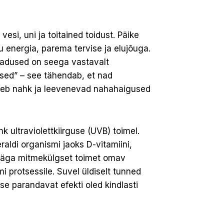
esi, uni ja toitained toidust. Päike
 energia, parema tervise ja elujõuga.
madused on seega vastavalt
vsed” – see tähendab, et nad
neb nahk ja leevenevad nahahaigused
k ultraviolettkiirguse (UVB) toimel.
aldi organismi jaoks D-vitamiini,
t väga mitmekülgset toimet omav
i protsessile. Suvel üldiselt tunned
e parandavat efekti oled kindlasti