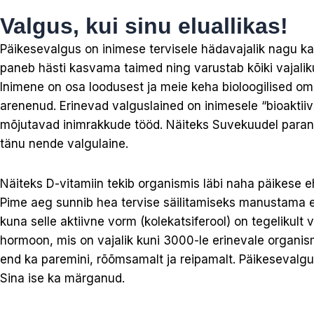
Valgus, kui sinu eluallikas!
Päikesevalgus on inimese tervisele hädavajalik nagu ka v
paneb hästi kasvama taimed ning varustab kõiki vajaliku
Inimene on osa loodusest ja meie keha bioloogilised o
arenenud. Erinevad valguslained on inimesele “bioaktii
mõjutavad inimrakkude tööd. Näiteks Suvekuudel para
tänu nende valgulaine.
Näiteks D-vitamiin tekib organismis läbi naha päikese eh
Pime aeg sunnib hea tervise säilitamiseks manustama er
kuna selle aktiivne vorm (kolekatsiferool) on tegelikul
hormoon, mis on vajalik kuni 3000-le erinevale organism
end ka paremini, rõõmsamalt ja reipamalt. Päikesevalgus
Sina ise ka märganud.