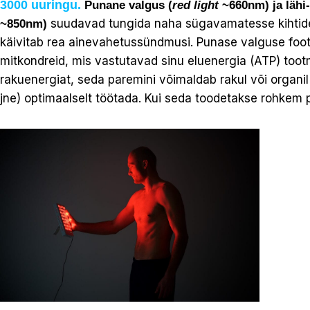
3000 uuringu
.
Punane valgus (
red light
~660nm) ja lähi-
suudavad tungida naha sügavamatesse kihti
~
850nm)
käivitab rea ainevahetussündmusi. Punase valguse foot
mitkondreid, mis vastutavad sinu eluenergia (ATP) too
rakuenergiat, seda paremini võimaldab rakul või organil 
jne) optimaalselt töötada. Kui seda toodetakse rohkem p