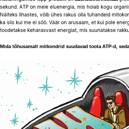
sekund. ATP on meie eluenergia, mis hoiab kogu organism
Näiteks lihastes, võib ühes rakus olla tuhandeid mitoko
ka siis kui me ei söö. Väär on arusaam, et kui pole ene
toodetakse keharasvast energiat, mis suunatakse rakk
Mida tõhusamalt mitkondrid suudavad toota ATP-d, seda 