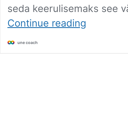
seda keerulisemaks see v
Veebikursus
Continue reading
une coach