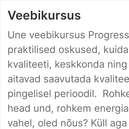
Veebikursus
Une veebikursus Progress
praktilised oskused, kuid
kvaliteeti, keskkonda nin
aitavad saavutada kvalite
pingelisel perioodil. Rohk
head und, rohkem energiat
vahel, oled nõus? Küll aga